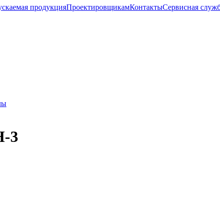
скаемая продукция
Проектировщикам
Контакты
Cервисная служ
лы
Н-3