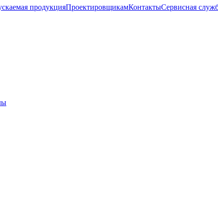
скаемая продукция
Проектировщикам
Контакты
Cервисная служ
лы