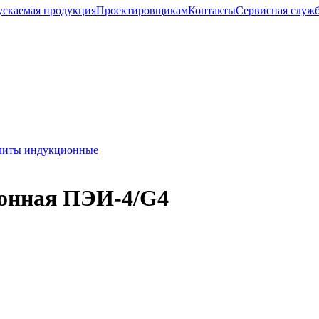
скаемая продукция
Проектировщикам
Контакты
Cервисная служ
литы индукционные
ионная ПЭИ-4/G4