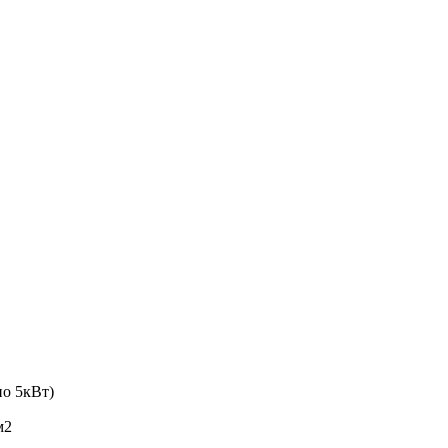
по 5кВт)
м2